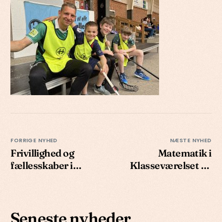
FORRIGE NYHED
NÆSTE NYHED
Frivillighed og
Matematik i
fællesskaber i
Klasseværelset på
Klasseværelset
Energi Viborg Arena
Seneste nyheder